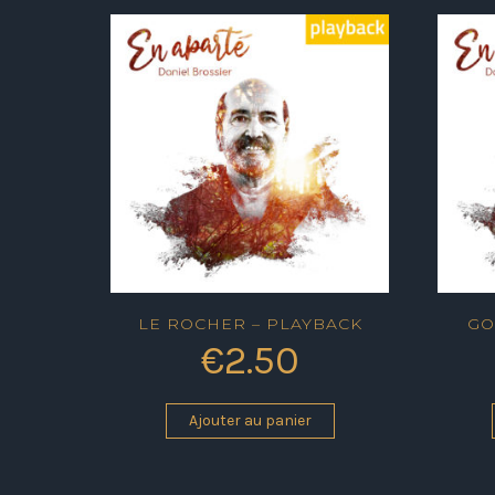
LE ROCHER – PLAYBACK
GO
€
2.50
Ajouter au panier