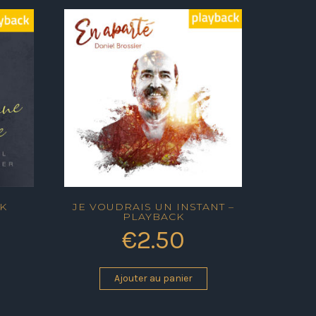
CK
JE VOUDRAIS UN INSTANT –
PLAYBACK
€
2.50
Ajouter au panier