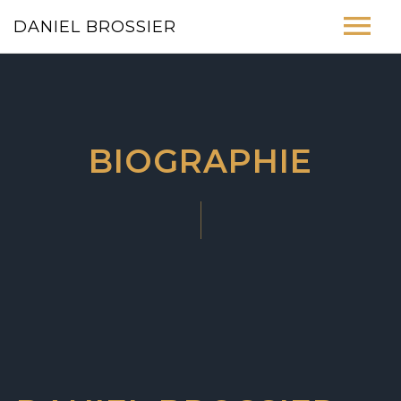
DANIEL BROSSIER
ACCUEIL
BIOGRAPHIE
BIOGRAPHIE
PHOTOS
BOUTIQUE
CONTACT